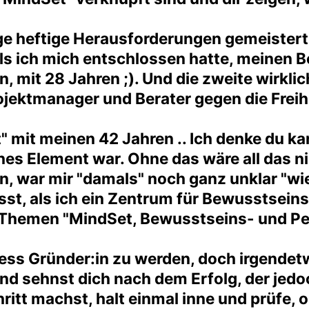
ge heftige Herausforderungen gemeistert
s ich mich entschlossen hatte, meinen B
 mit 28 Jahren ;). Und die zweite wirkl
ojektmanager und Berater gegen die Freih
mit meinen 42 Jahren .. Ich denke du kann
es Element war. Ohne das wäre all das ni
, war mir "damals" noch ganz unklar "wie
usst, als ich ein Zentrum für Bewusstsei
die Themen "MindSet, Bewusstseins- und P
ess Gründer:in zu werden, doch irgendet
und sehnst dich nach dem Erfolg, der je
itt machst, halt einmal inne und prüfe, 