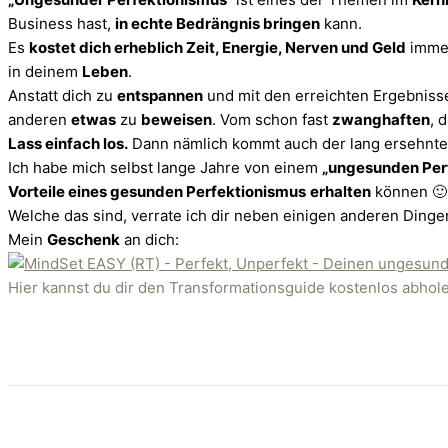
Business hast,
in echte Bedrängnis bringen
kann.
Es
kostet dich erheblich Zeit, Energie, Nerven und Geld
imm
in deinem
Leben
.
Anstatt dich zu
entspannen
und mit den erreichten Ergebnis
anderen
etwas
zu
beweisen
. Vom schon fast
zwanghaften
, 
Lass einfach los.
Dann nämlich kommt auch der lang ersehnt
Ich habe mich selbst lange Jahre von einem
„ungesunden Perf
Vorteile eines gesunden Perfektionismus
erhalten
können 🙂
Welche das sind, verrate ich dir neben einigen anderen Ding
Mein
Geschenk
an dich:
Hier kannst du dir den Transformationsguide kostenlos abhol