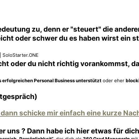
utung zu, denn er "steuert" die anderen 
icht oder schwer du es haben wirst ein st
ht oder du nicht richtig vorankommst, da
 erfolgreichen Personal Business unterstützt
oder eher
block
stgespräch)
ann schicke mir einfach eine kurze Nach
r uns ? Dann habe ich hier etwas für dich
bereich „Persönlichkeit“
, das dich als
360 Grad ManagerIn
mit 