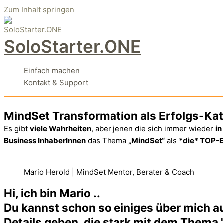
Zum Inhalt springen
SoloStarter.ONE
Einfach machen
Kontakt & Support
MindSet Transformation als Erfolgs-Kat
Es gibt
viele Wahrheiten
, aber jenen die sich immer wieder
in
Business InhaberInnen
das Thema
„MindSet“
als
*die* TOP-E
Mario Herold | MindSet Mentor, Berater & Coach
Hi, ich bin Mario ..
Du kannst schon so einiges über mich auf
Details geben, die stark mit dem Thema 