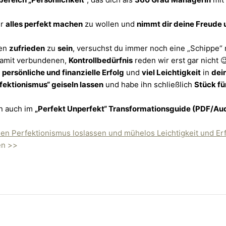
er
alles perfekt machen
zu wollen und
nimmt dir deine Freude 
sen
zufrieden
zu
sein
, versuchst du immer noch eine „Schippe“ 
damit verbundenen,
Kontrollbedürfnis
reden wir erst gar nicht 
e
persönliche und finanzielle Erfolg
und
viel Leichtigkeit
in
dei
ektionismus“ geiseln lassen
und habe ihn schließlich
Stück fü
en auch im
„Perfekt Unperfekt“ Transformationsguide (PDF/Au
en >>