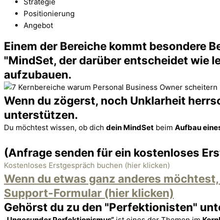
Strategie
Positionierung
Angebot
Einem der Bereiche kommt besondere Bede
"MindSet, der darüber entscheidet wie le
aufzubauen.
Wenn du zögerst, noch Unklarheit herrsc
unterstützen.
Du möchtest wissen, ob dich
dein MindSet
beim
Aufbau eines
(Anfrage senden für ein kostenloses Er
Kostenloses Erstgespräch buchen (hier klicken)
Wenn du etwas ganz anderes möchtest, d
Support-Formular (hier klicken)
Gehörst du zu den "Perfektionisten" unte
„Ungesunder Perfektionismus“
ist eines der Themen im
Kern