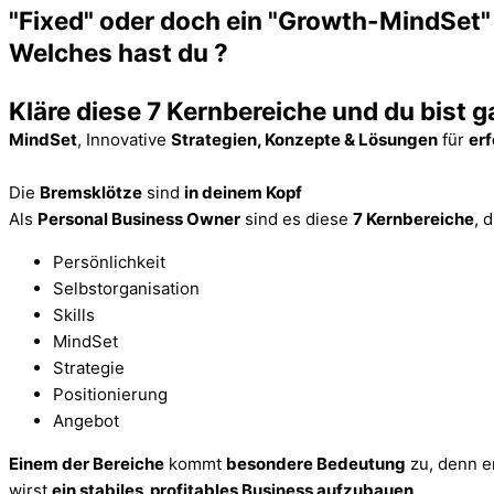
"Fixed" oder doch ein "Growth-MindSet"
Welches hast du ?
Kläre diese 7 Kernbereiche und du bist 
MindSet
, Innovative
Strategien, Konzepte & Lösungen
für
erf
Die
Bremsklötze
sind
in deinem Kopf
Als
Personal Business Owner
sind es diese
7 Kernbereiche
, 
Persönlichkeit
Selbstorganisation
Skills
MindSet
Strategie
Positionierung
Angebot
Einem der Bereiche
kommt
besondere Bedeutung
zu, denn e
wirst
ein stabiles profitables Business aufzubauen