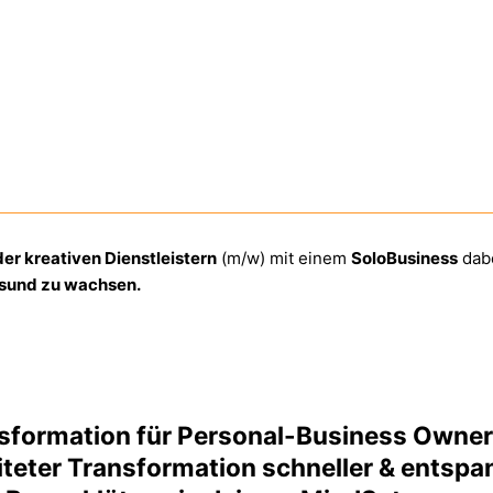
er kreativen Dienstleistern
(m/w) mit einem
SoloBusiness
dabe
sund zu wachsen.
nsformation für Personal-Business Owne
iteter Transformation schneller & entspa